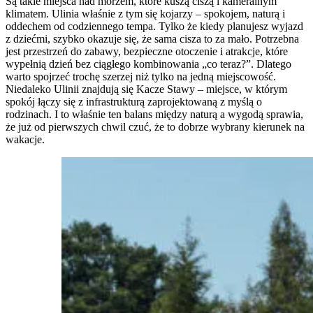
Są takie miejsca nad morzem, które kuszą ciszą i kameralnym
klimatem. Ulinia właśnie z tym się kojarzy – spokojem, naturą i
oddechem od codziennego tempa. Tylko że kiedy planujesz wyjazd
z dziećmi, szybko okazuje się, że sama cisza to za mało. Potrzebna
jest przestrzeń do zabawy, bezpieczne otoczenie i atrakcje, które
wypełnią dzień bez ciągłego kombinowania „co teraz?”. Dlatego
warto spojrzeć trochę szerzej niż tylko na jedną miejscowość.
Niedaleko Ulinii znajdują się Kacze Stawy – miejsce, w którym
spokój łączy się z infrastrukturą zaprojektowaną z myślą o
rodzinach. I to właśnie ten balans między naturą a wygodą sprawia,
że już od pierwszych chwil czuć, że to dobrze wybrany kierunek na
wakacje.